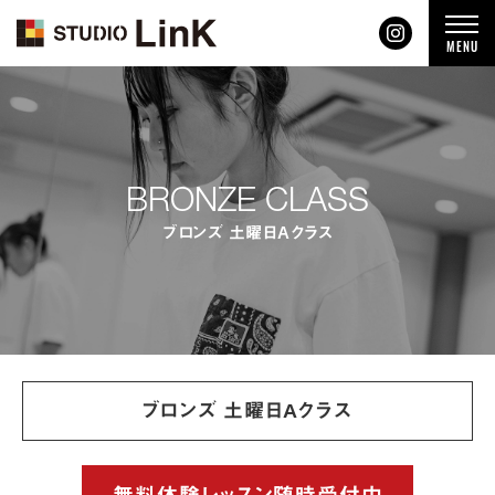
t
MENU
o
g
g
l
e
n
a
v
i
BRONZE CLASS
g
a
t
ブロンズ 土曜日Aクラス
i
o
n
ブロンズ 土曜日Aクラス