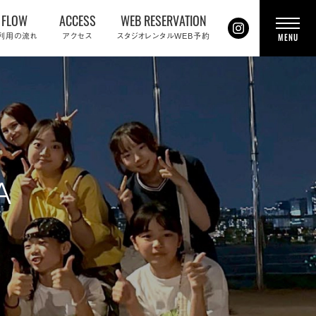
FLOW
ACCESS
WEB RESERVATION
t
利用の流れ
アクセス
スタジオレンタルWEB予約
MENU
o
g
g
l
e
n
a
v
i
g
a
t
i
o
A
n