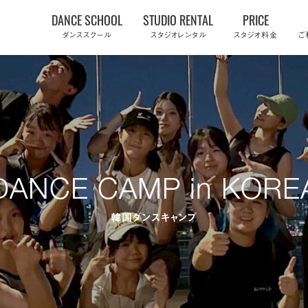
Skip
DANCE SCHOOL
STUDIO RENTAL
PRICE
to
ダンススクール
スタジオレンタル
スタジオ料金
ご
content
DANCE CAMP in KORE
韓国ダンスキャンプ