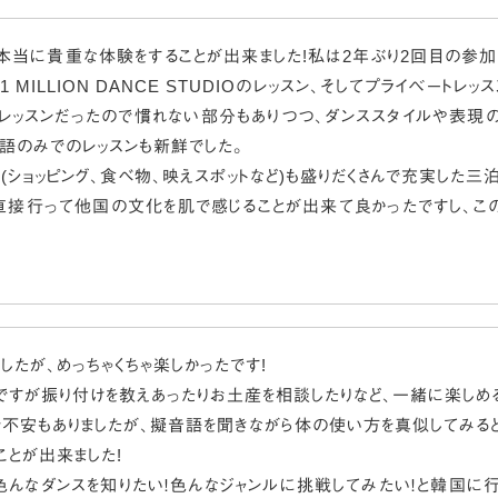
本当に貴重な体験をすることが出来ました!私は2年ぶり2回目の参
 MILLION DANCE STUDIOのレッスン、そしてプライベートレ
のレッスンだったので慣れない部分もありつつ、ダンススタイルや表現
語のみでのレッスンも新鮮でした。
(ショッピング、食べ物、映えスポットなど)も盛りだくさんで充実した三
直接行って他国の文化を肌で感じることが出来て良かったですし、こ
したが、めっちゃくちゃ楽しかったです!
すが振り付けを教えあったりお土産を相談したりなど、一緒に楽しめる
で不安もありましたが、擬音語を聞きながら体の使い方を真似してみる
ことが出来ました!
色んなダンスを知りたい！色んなジャンルに挑戦してみたい！と韓国に