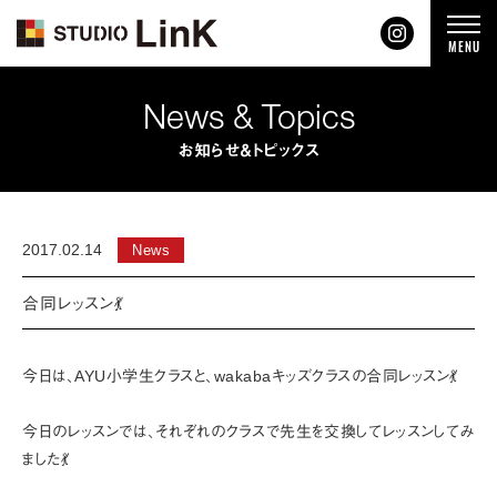
t
MENU
o
g
g
l
News & Topics
e
n
a
お知らせ＆トピックス
v
i
g
a
t
i
2017.02.14
News
o
n
合同レッスン💃
今日は、AYU小学生クラスと、wakabaキッズクラスの合同レッスン💃
今日のレッスンでは、それぞれのクラスで先生を交換してレッスンしてみ
ました💃