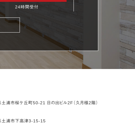
24時間受付
県
土浦市
桜ケ丘町50-21
日の出ビル2F（久月様2階）
県
土浦市
下高津3-15-15