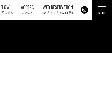
FLOW
ACCESS
WEB RESERVATION
t
利用の流れ
アクセス
スタジオレンタルWEB予約
MENU
o
g
g
l
e
n
a
v
i
g
a
t
i
o
n