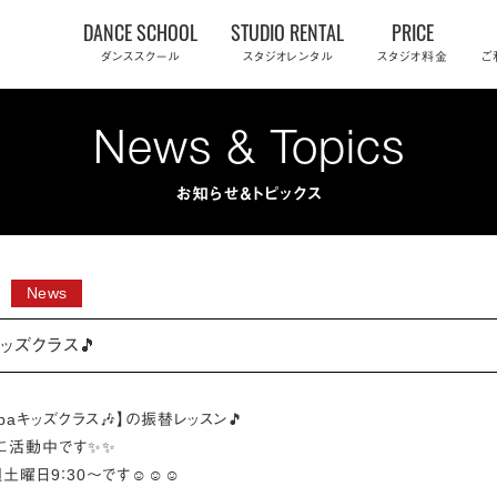
Skip
DANCE SCHOOL
STUDIO RENTAL
PRICE
to
ダンススクール
スタジオレンタル
スタジオ料金
ご
content
News & Topics
お知らせ＆トピックス
News
キッズクラス🎵
abaキッズクラス🎶】の振替レッスン🎵
に活動中です✨✨
土曜日9：30～です☺☺☺