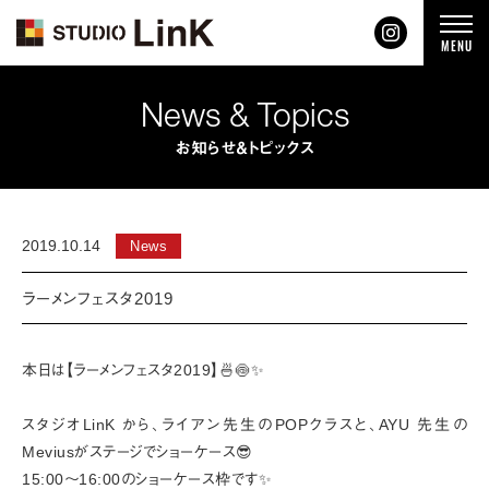
t
MENU
o
g
g
l
News & Topics
e
n
a
お知らせ＆トピックス
v
i
g
a
t
i
2019.10.14
News
o
n
ラーメンフェスタ2019
本日は【ラーメンフェスタ2019】🍜🍥✨
スタジオLinK から、ライアン先生のPOPクラスと、AYU 先生の
Meviusがステージでショーケース😎
15:00〜16:00のショーケース枠です✨