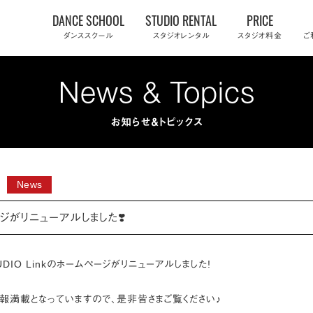
Skip
DANCE SCHOOL
STUDIO RENTAL
PRICE
to
ダンススクール
スタジオレンタル
スタジオ料金
ご
content
News & Topics
お知らせ＆トピックス
News
ジがリニューアルしました❣️
UDIO Linkのホームページがリニューアルしました!
情報満載となっていますので、是非皆さまご覧ください♪