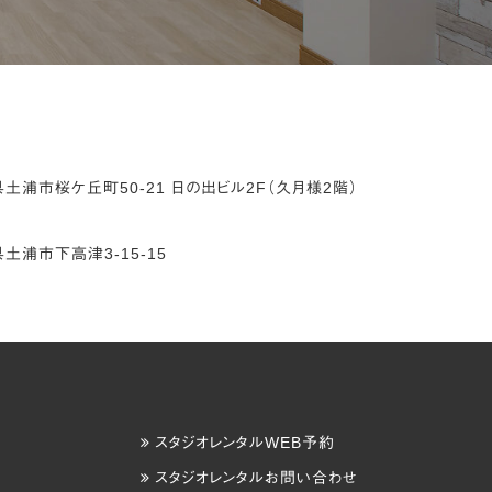
県
土浦市
桜ケ丘町50-21
日の出ビル2F（久月様2階）
県
土浦市
下高津3-15-15
スタジオレンタルWEB予約
スタジオレンタルお問い合わせ