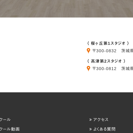
〈 桜ヶ丘第1スタジオ 〉
〒
300-0832
茨城
〈 高津第2スタジオ 〉
〒
300-0812
茨城
クール
アクセス
クール動画
よくある質問