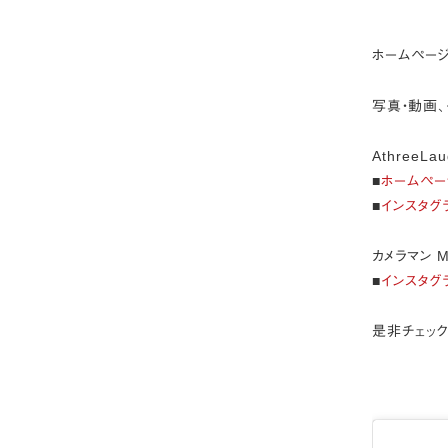
ホームページ
写真・動画、
AthreeLa
■
ホームペー
■
インスタグ
カメラマン M
■
インスタグ
是非チェック