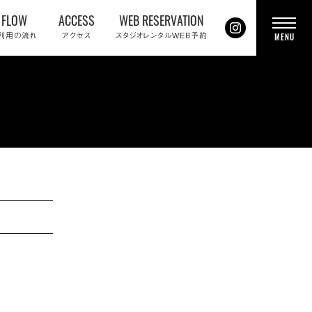
FLOW
ACCESS
WEB RESERVATION
t
利用の流れ
アクセス
スタジオレンタルWEB予約
MENU
o
g
g
l
e
n
a
v
i
g
a
t
i
o
n