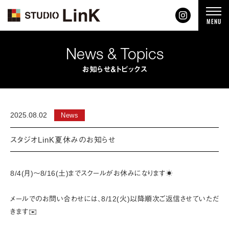
t
MENU
o
g
g
l
News & Topics
e
n
a
お知らせ＆トピックス
v
i
g
a
t
i
2025.08.02
News
o
n
スタジオLinK夏休みのお知らせ
8/4(月)〜8/16(土)までスクールがお休みになります☀️
メールでのお問い合わせには、8/12(火)以降順次ご返信させていただ
きます✉️