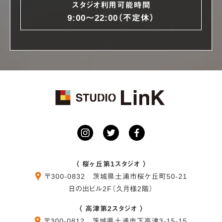
スタジオ利用可能時間
9:00〜22:00（不定休）
〈 桜ヶ丘第1スタジオ 〉
〒
300-0832
茨城県
土浦市
桜ケ丘町50-21
日の出ビル2F（久月様2階）
〈 高津第2スタジオ 〉
〒
300-0812
茨城県
土浦市
下高津3-15-15