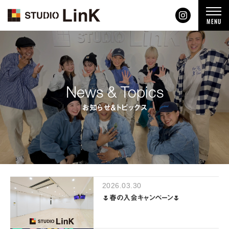
t
MENU
o
g
g
l
e
n
a
v
i
News & Topics
g
a
t
お知らせ＆トピックス
i
o
n
2026.03.30
🌷春の入会キャンペーン🌷