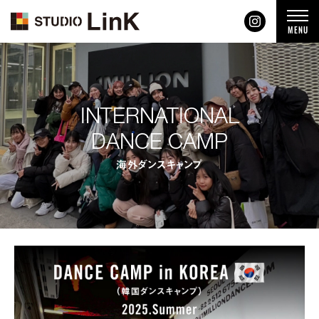
t
MENU
o
g
g
l
e
n
a
v
INTERNATIONAL
i
g
DANCE CAMP
a
t
i
海外ダンスキャンプ
o
n