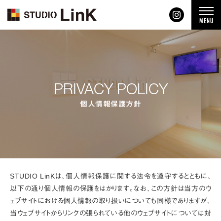
t
MENU
o
g
g
l
e
n
a
v
i
PRIVACY POLICY
g
a
t
個人情報保護方針
i
o
n
STUDIO LinKは、個人情報保護に関する法令を遵守するとともに、
以下の通り個人情報の保護をはかります。なお、この方針は当方のウ
ェブサイトにおける個人情報の取り扱いについても同様でありますが、
当ウェブサイトからリンクの張られている他のウェブサイトについては対