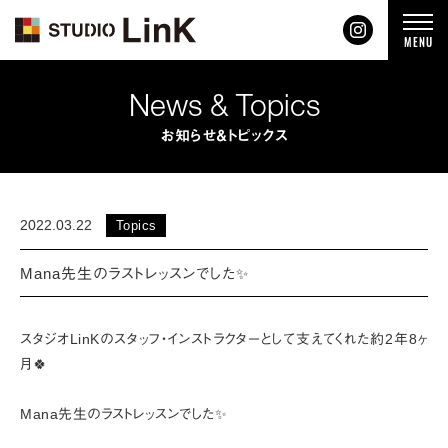
t
MENU
o
g
g
l
News & Topics
e
n
a
お知らせ＆トピックス
v
i
g
a
t
i
2022.03.22
Topics
o
n
Mana先生のラストレッスンでした✨
スタジオLinKのスタッフ・インストラクターとして支えてくれた約2年8ヶ
月🍀
Mana先生のラストレッスンでした✨