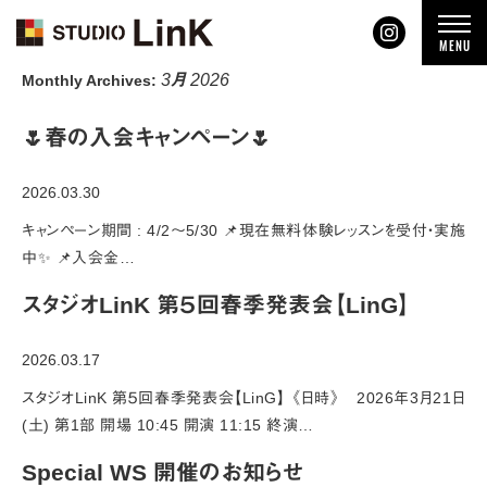
t
MENU
o
g
3月 2026
g
Monthly Archives:
l
e
n
🌷春の入会キャンペーン🌷
a
v
i
2026.03.30
g
a
t
キャンペーン期間 : 4/2〜5/30 📌現在無料体験レッスンを受付・実施
i
中✨ 📌入会金…
o
n
スタジオLinK 第５回春季発表会【LinG】
2026.03.17
スタジオLinK 第５回春季発表会【LinG】 《日時》 2026年3月21日
(土) 第1部 開場 10:45 開演 11:15 終演…
Special WS 開催のお知らせ